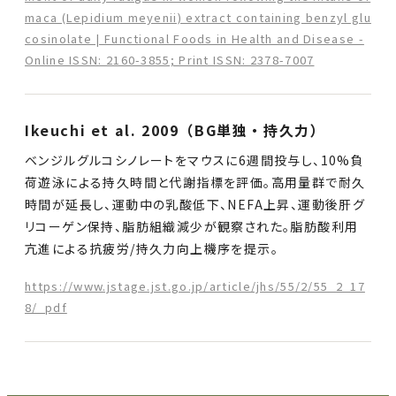
maca (Lepidium meyenii) extract containing benzyl glu
cosinolate | Functional Foods in Health and Disease -
Online ISSN: 2160-3855; Print ISSN: 2378-7007
Ikeuchi et al. 2009（BG単独・持久力）
ベンジルグルコシノレートをマウスに6週間投与し、10%負
荷遊泳による持久時間と代謝指標を評価。高用量群で耐久
時間が延長し、運動中の乳酸低下、NEFA上昇、運動後肝グ
リコーゲン保持、脂肪組織減少が観察された。脂肪酸利用
亢進による抗疲労/持久力向上機序を提示。
https://www.jstage.jst.go.jp/article/jhs/55/2/55_2_17
8/_pdf