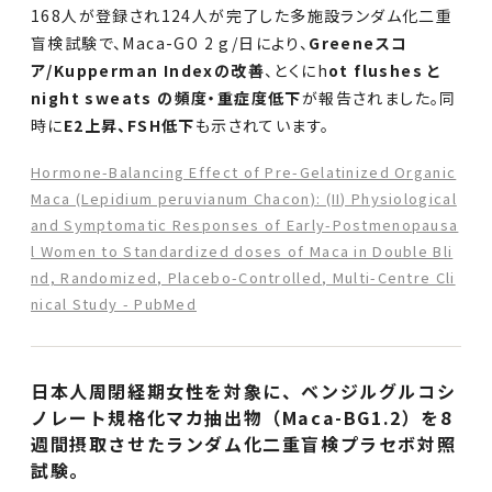
168人が登録され124人が完了した多施設ランダム化二重
盲検試験で、Maca-GO 2 g/日により、
Greeneスコ
ア/Kupperman Indexの改善
、とくにh
ot flushes と
night sweats の頻度・重症度低下
が報告されました。同
時に
E2上昇、FSH低下
も示されています。
Hormone-Balancing Effect of Pre-Gelatinized Organic
Maca (Lepidium peruvianum Chacon): (II) Physiological
and Symptomatic Responses of Early-Postmenopausa
l Women to Standardized doses of Maca in Double Bli
nd, Randomized, Placebo-Controlled, Multi-Centre Cli
nical Study - PubMed
日本人周閉経期女性を対象に、ベンジルグルコシ
ノレート規格化マカ抽出物（Maca-BG1.2）を8
週間摂取させたランダム化二重盲検プラセボ対照
試験。