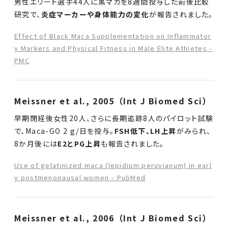
男性エリート選手44人に黒マカを8週間投与した前後比較
研究で、
炎症マーカーや身体能力の変化
が報告されました。
Effect of Black Maca Supplementation on Inflammator
y Markers and Physical Fitness in Male Elite Athletes -
PMC
Meissner et al., 2005（Int J Biomed Sci）
早期閉経後女性20人、さらに長期追跡8人のパイロット試験
で、Maca-GO 2 g/日を投与。
FSH低下、LH上昇
がみられ、
8か月後には
E2とPG上昇
も報告されました。
Use of gelatinized maca (lepidium peruvianum) in earl
y postmenopausal women - PubMed
Meissner et al., 2006（Int J Biomed Sci）