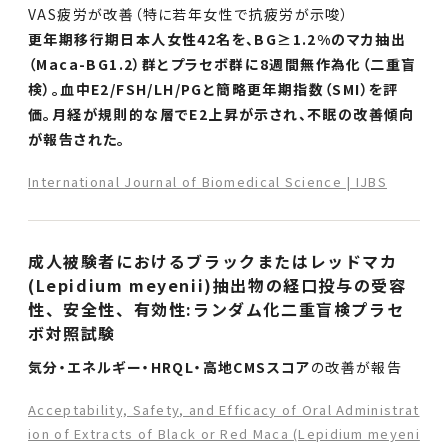
VAS疲労が改善（特に若年女性で抗疲労が示唆）
更年期移行期日本人女性42名を、BG≥1.2%のマカ抽出
（Maca-BG1.2）群とプラセボ群に8週間無作為化（二重盲
検）。血中E2/FSH/LH/PGと簡略更年期指数（SMI）を評
価。月経が規則的な層でE2上昇が示され、不眠の改善傾向
が報告された。
International Journal of Biomedical Science | IJBS
成人被験者におけるブラックまたはレッドマカ
(Lepidium meyenii)抽出物の経口投与の受容
性、安全性、有効性:ランダム化二重盲検プラセ
ボ対照試験
気分・エネルギー・HRQL・高地CMSスコア
の改善が報告
Acceptability, Safety, and Efficacy of Oral Administrat
ion of Extracts of Black or Red Maca (Lepidium meyeni