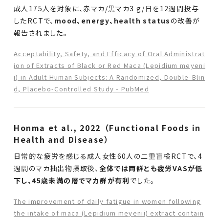
成人175人を対象に、赤マカ/黒マカ3 g/日を12週間投与
したRCTで、
mood、energy、health status
の改善が
報告されました。
Acceptability, Safety, and Efficacy of Oral Administrat
ion of Extracts of Black or Red Maca (Lepidium meyeni
i) in Adult Human Subjects: A Randomized, Double-Blin
d, Placebo-Controlled Study - PubMed
Honma et al., 2022（Functional Foods in
Health and Disease）
日常的な疲労を感じる成人女性60人の二重盲検RCTで、4
週間のマカ抽出物摂取後、
全体では両群とも疲労VASが低
下し、45歳未満の層でマカ群が有利
でした。
The improvement of daily fatigue in women following
the intake of maca (Lepidium meyenii) extract contain