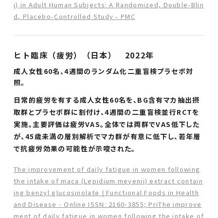
i) in Adult Human Subjects: A Randomized, Double-Blin
d, Placebo-Controlled Study - PMC
ヒト臨床（疲労）（日本） 2022年
成人女性60名、4週間のランダム化二重盲検プラセボ対
照。
日常的疲労を有する成人女性60名を、BG含有マカ抽出摂
取群とプラセボ群に割付け、4週間の二重盲検並行RCTを
実施。主要評価は疲労VAS。全体では両群でVAS低下した
が、45歳未満の層別解析でマカ群が有意に低下し、若年層
で抗疲労効果の可能性が示唆された。
The improvement of daily fatigue in women following
the intake of maca (Lepidium meyenii) extract contain
ing benzyl glucosinolate | Functional Foods in Health
and Disease - Online ISSN: 2160-3855; PriThe improve
ment of daily fatigue in women following the intake of